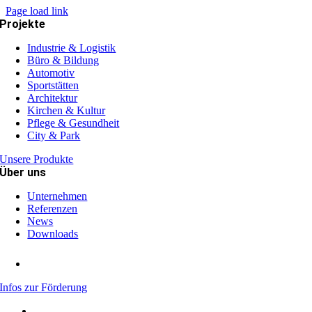
Page load link
Projekte
Industrie & Logistik
Büro & Bildung
Automotiv
Sportstätten
Architektur
Kirchen & Kultur
Pflege & Gesundheit
City & Park
Unsere Produkte
Über uns
Unternehmen
Referenzen
News
Downloads
Infos zur Förderung