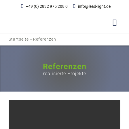
Zum
+49 (0) 2832 975 208 0
info@lead-light.de
Inhalt
springen
Startseite
»
Referenzen
Referenzen
realisierte Projekte