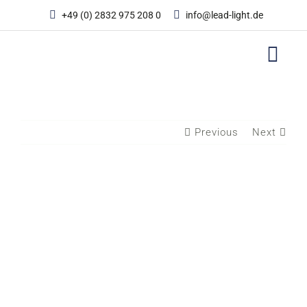
Zum
+49 (0) 2832 975 208 0
info@lead-light.de
Inhalt
springen
Previous
Next
View
Larger
Image