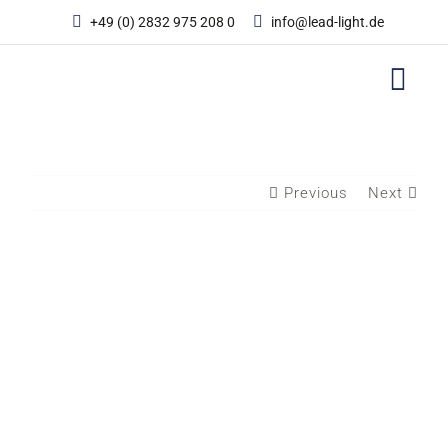
Zum
+49 (0) 2832 975 208 0
info@lead-light.de
Inhalt
springen
Previous
Next
View
Larger
Image