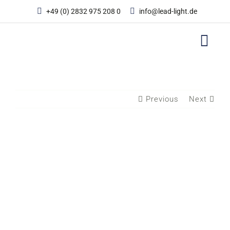
Zum
+49 (0) 2832 975 208 0
info@lead-light.de
Inhalt
springen
Previous
Next
View
Larger
Image