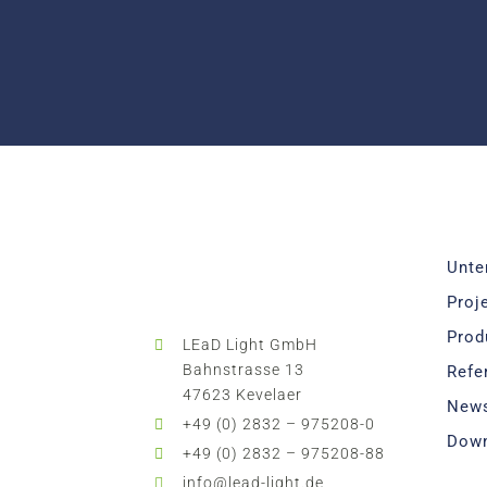
Unte
Proj
Prod
LEaD Light GmbH
Bahnstrasse 13
Refe
47623 Kevelaer
New
+49 (0) 2832 – 975208-0
Dow
+49 (0) 2832 – 975208-88
info@lead-light.de