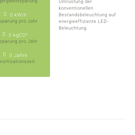
gergieeinsparung
Umrüstung der
konventionellen
0
kW/h
Bestandsbeleuchtung auf
sparung pro Jahr
energieeffiziente LED-
Beleuchtung.
0
kgCO²
sparung pro Jahr
0
Jahre
mortisationszeit