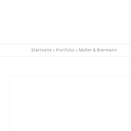
Zum
Inhalt
springen
Startseite
»
Portfolio
»
Müller & Biermann