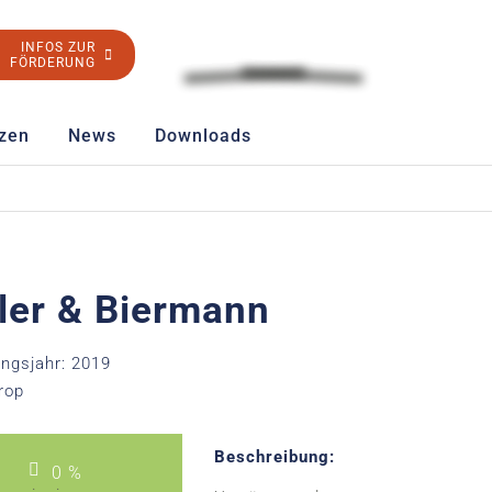
INFOS ZUR
FÖRDERUNG
zen
News
Downloads
ler & Biermann
ngsjahr: 2019
rop
Beschreibung:
0
%