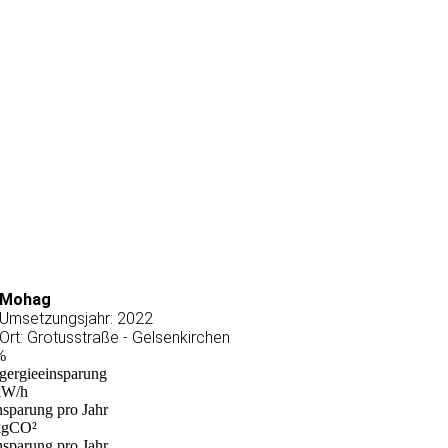
Mohag
Umsetzungsjahr: 2022
Ort: Grotusstraße - Gelsenkirchen
%
gergieeinsparung
W/h
nsparung pro Jahr
gCO²
nsparung pro Jahr