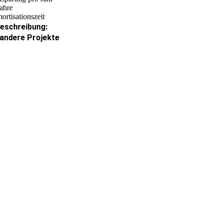
ahre
ortisationszeit
eschreibung:
andere Projekte