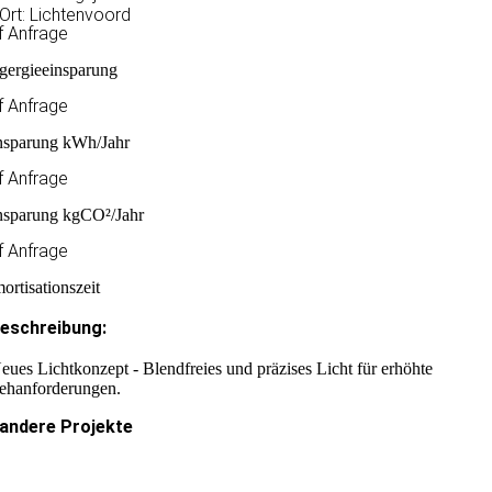
Ort: Lichtenvoord
f Anfrage
gergieeinsparung
f Anfrage
nsparung kWh/Jahr
f Anfrage
nsparung kgCO²/Jahr
f Anfrage
ortisationszeit
eschreibung:
eues Lichtkonzept - Blendfreies und präzises Licht für erhöhte
ehanforderungen.
andere Projekte