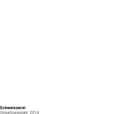
Schweisserei
Umsetzungsjahr: 2014