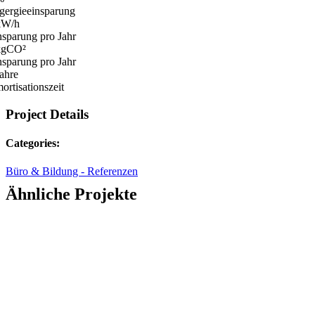
gergieeinsparung
W/h
nsparung pro Jahr
gCO²
nsparung pro Jahr
ahre
ortisationszeit
Project Details
Categories:
Büro & Bildung - Referenzen
Ähnliche Projekte