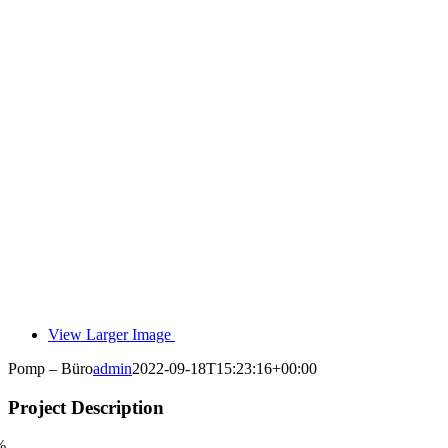
View Larger Image
Pomp – Büro
admin
2022-09-18T15:23:16+00:00
Project Description
%