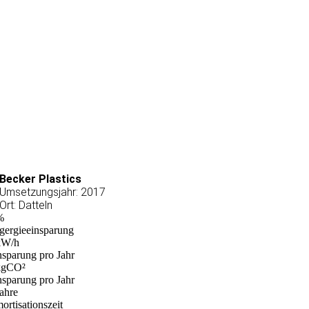
Becker Plastics
Umsetzungsjahr: 2017
Ort: Datteln
%
gergieeinsparung
W/h
nsparung pro Jahr
gCO²
nsparung pro Jahr
ahre
ortisationszeit