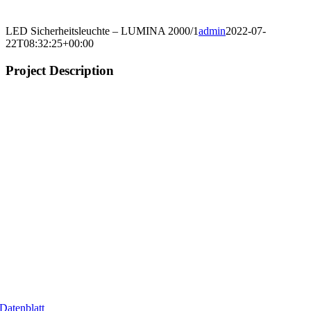
LED Sicherheitsleuchte – LUMINA 2000/1
admin
2022-07-
22T08:32:25+00:00
Project Description
Datenblatt