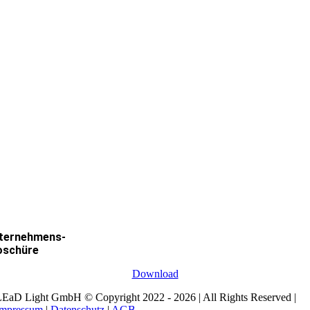
ternehmens-
oschüre
Download
EaD Light GmbH © Copyright 2022 - 2026 | All Rights Reserved |
Impressum
|
Datenschutz
|
AGB