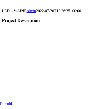
LED – V-LINE
admin
2022-07-20T12:26:35+00:00
Project Description
Datenblatt