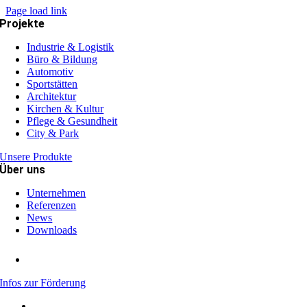
Page load link
Projekte
Industrie & Logistik
Büro & Bildung
Automotiv
Sportstätten
Architektur
Kirchen & Kultur
Pflege & Gesundheit
City & Park
Unsere Produkte
Über uns
Unternehmen
Referenzen
News
Downloads
Infos zur Förderung