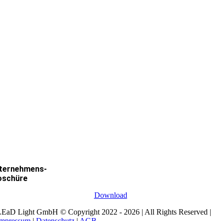
ternehmens-
oschüre
Download
EaD Light GmbH © Copyright 2022 - 2026 | All Rights Reserved |
Impressum
|
Datenschutz
|
AGB