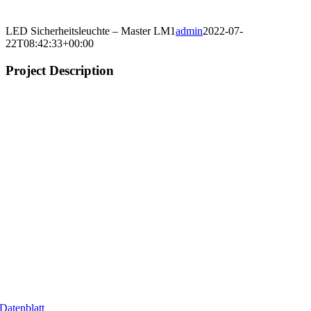
LED Sicherheitsleuchte – Master LM1
admin
2022-07-
22T08:42:33+00:00
Project Description
Datenblatt