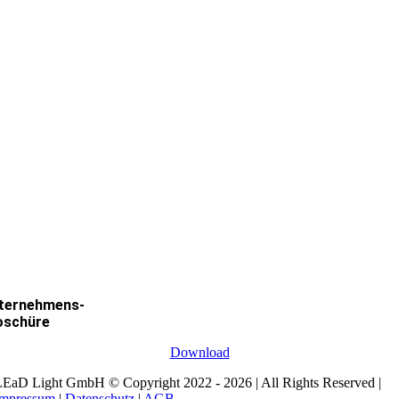
ternehmens-
oschüre
Download
EaD Light GmbH © Copyright 2022 - 2026 | All Rights Reserved |
Impressum
|
Datenschutz
|
AGB