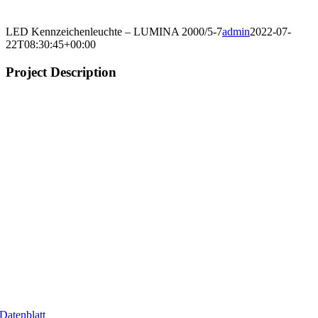
LED Kennzeichenleuchte – LUMINA 2000/5-7
admin
2022-07-
22T08:30:45+00:00
Project Description
Datenblatt