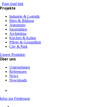
Page load link
Projekte
Industrie & Logistik
Büro & Bildung
Automotiv
Sportstätten
Architektur
Kirchen & Kultur
Pflege & Gesundheit
City & Park
Unsere Produkte
Über uns
Unternehmen
Referenzen
News
Downloads
Infos zur Förderung