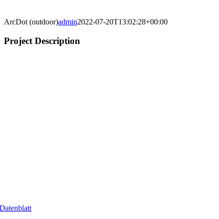
ArcDot (outdoor)
admin
2022-07-20T13:02:28+00:00
Project Description
Datenblatt