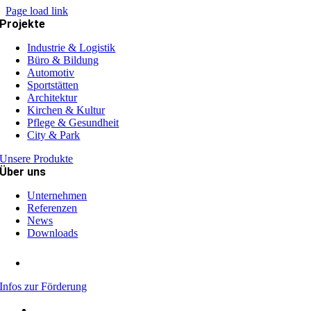
Page load link
Projekte
Industrie & Logistik
Büro & Bildung
Automotiv
Sportstätten
Architektur
Kirchen & Kultur
Pflege & Gesundheit
City & Park
Unsere Produkte
Über uns
Unternehmen
Referenzen
News
Downloads
Infos zur Förderung