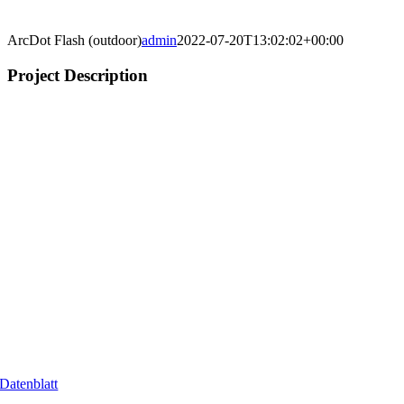
ArcDot Flash (outdoor)
admin
2022-07-20T13:02:02+00:00
Project Description
Datenblatt