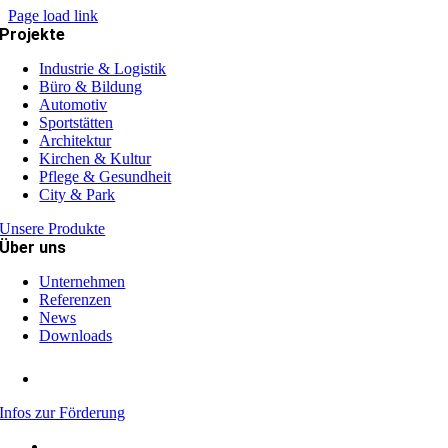
Page load link
Projekte
Industrie & Logistik
Büro & Bildung
Automotiv
Sportstätten
Architektur
Kirchen & Kultur
Pflege & Gesundheit
City & Park
Unsere Produkte
Über uns
Unternehmen
Referenzen
News
Downloads
Infos zur Förderung