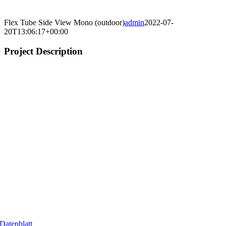
Flex Tube Side View Mono (outdoor)
admin
2022-07-
20T13:06:17+00:00
Project Description
Datenblatt