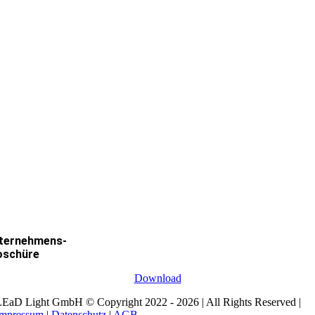
ternehmens-
oschüre
Download
EaD Light GmbH © Copyright 2022 - 2026 | All Rights Reserved |
Impressum
|
Datenschutz
|
AGB