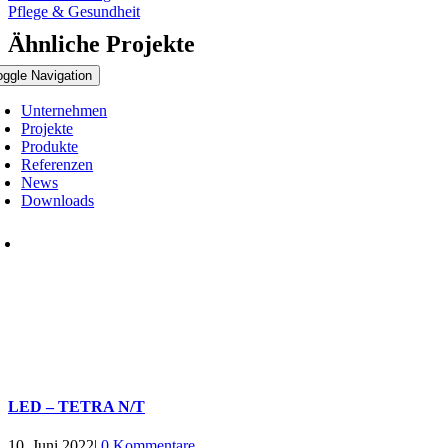
Pflege & Gesundheit
Ähnliche Projekte
oggle Navigation
Unternehmen
Projekte
Produkte
Referenzen
News
Downloads
LED – TETRA N/T
10. Juni 2022
|
0 Kommentare