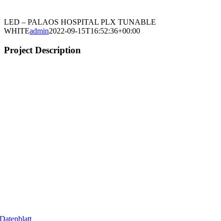
LED – PALAOS HOSPITAL PLX TUNABLE
WHITE
admin
2022-09-15T16:52:36+00:00
Project Description
Datenblatt