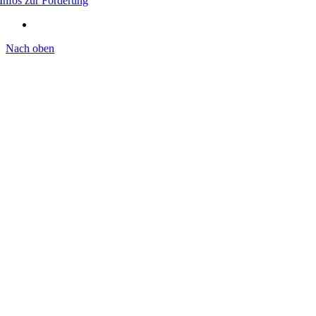
Infos zur Förderung
Nach oben