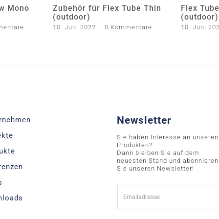
ew Mono
Zubehör für Flex Tube Thin
Flex Tub
(outdoor)
(outdoor)
mentare
10. Juni 2022
|
0 Kommentare
10. Juni 20
Newsletter
rnehmen
ekte
Sie haben Interesse an unseren
Produkten?
ukte
Dann bleiben Sie auf dem
neuesten Stand und abonnieren
renzen
Sie unseren Newsletter!
s
nloads