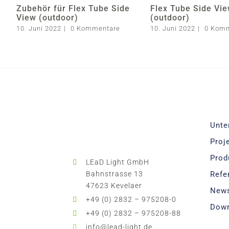
Zubehör für Flex Tube Side
Flex Tube Side Vi
View (outdoor)
(outdoor)
10. Juni 2022
|
0 Kommentare
10. Juni 2022
|
0 Kom
Unte
Proj
Prod
LEaD Light GmbH
Bahnstrasse 13
Refe
47623 Kevelaer
New
+49 (0) 2832 – 975208-0
Dow
+49 (0) 2832 – 975208-88
info@lead-light.de