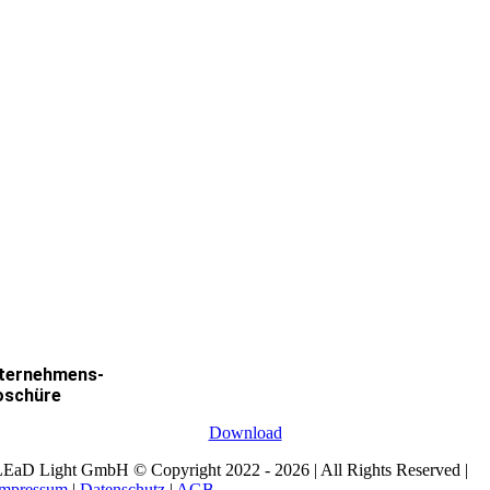
ternehmens-
oschüre
Download
EaD Light GmbH © Copyright 2022 - 2026 | All Rights Reserved |
Impressum
|
Datenschutz
|
AGB