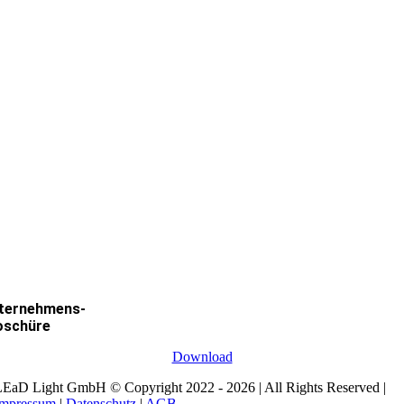
ternehmens-
oschüre
Download
EaD Light GmbH © Copyright 2022 - 2026 | All Rights Reserved |
Impressum
|
Datenschutz
|
AGB