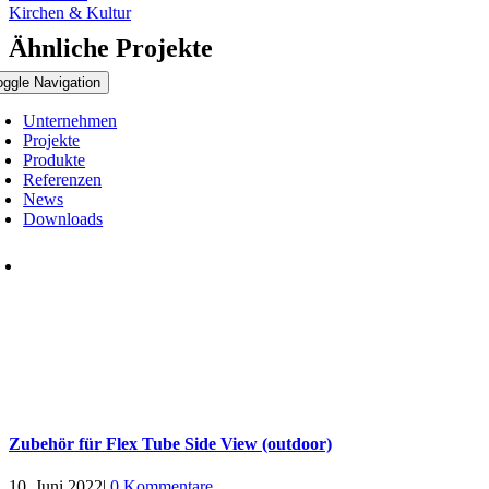
Kirchen & Kultur
Ähnliche Projekte
oggle Navigation
Unternehmen
Projekte
Produkte
Referenzen
News
Downloads
Zubehör für Flex Tube Side View (outdoor)
10. Juni 2022
|
0 Kommentare