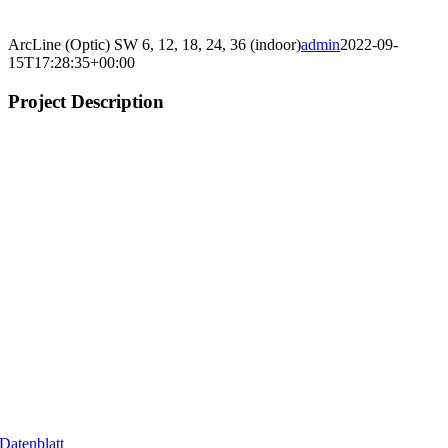
ArcLine (Optic) SW 6, 12, 18, 24, 36 (indoor)
admin
2022-09-
15T17:28:35+00:00
Project Description
Datenblatt