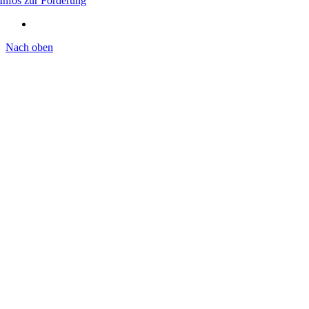
Infos zur Förderung
Nach oben