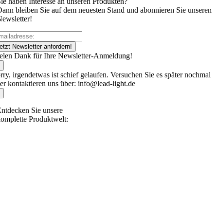
ie haben Interesse an unseren Produkten?
ann bleiben Sie auf dem neuesten Stand und abonnieren Sie unseren
ewsletter!
etzt Newsletter anfordern!
elen Dank für Ihre Newsletter-Anmeldung!
rry, irgendetwas ist schief gelaufen. Versuchen Sie es später nochmal
er kontaktieren uns über: info@lead-light.de
ntdecken Sie unsere
omplette Produktwelt: