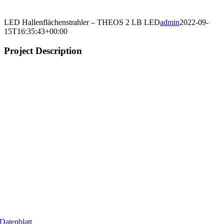
LED Hallenflächenstrahler – THEOS 2 LB LED
admin
2022-09-
15T16:35:43+00:00
Project Description
Datenblatt