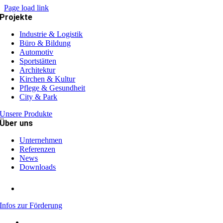
Page load link
Projekte
Industrie & Logistik
Büro & Bildung
Automotiv
Sportstätten
Architektur
Kirchen & Kultur
Pflege & Gesundheit
City & Park
Unsere Produkte
Über uns
Unternehmen
Referenzen
News
Downloads
Infos zur Förderung