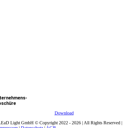
ternehmens-
oschüre
Download
EaD Light GmbH © Copyright 2022 - 2026 | All Rights Reserved |
Impressum
|
Datenschutz
|
AGB