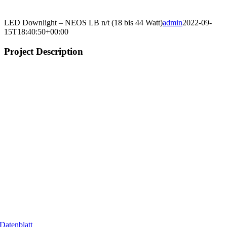
LED Downlight – NEOS LB n/t (18 bis 44 Watt)
admin
2022-09-
15T18:40:50+00:00
Project Description
Datenblatt