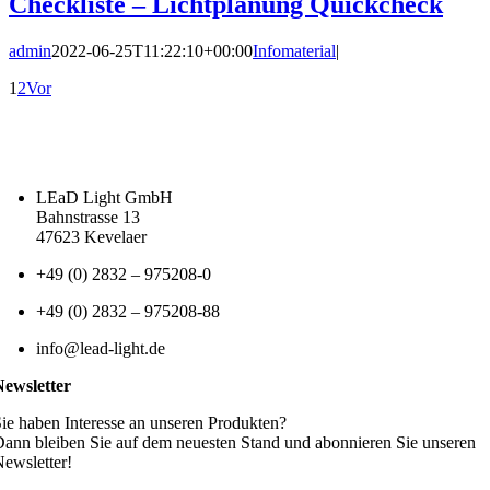
Checkliste – Lichtplanung Quickcheck
admin
2022-06-25T11:22:10+00:00
Infomaterial
|
1
2
Vor
LEaD Light GmbH
Bahnstrasse 13
47623 Kevelaer
+49 (0) 2832 – 975208-0
+49 (0) 2832 – 975208-88
info@lead-light.de
Newsletter
ie haben Interesse an unseren Produkten?
ann bleiben Sie auf dem neuesten Stand und abonnieren Sie unseren
ewsletter!