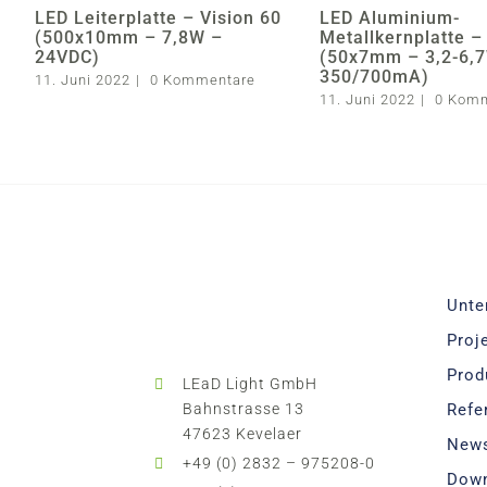
LED Leiterplatte – Vision 60
LED Aluminium-
(500x10mm – 7,8W –
Metallkernplatte 
24VDC)
(50x7mm – 3,2-6,
350/700mA)
11. Juni 2022
|
0 Kommentare
11. Juni 2022
|
0 Kom
Unte
Proj
Prod
LEaD Light GmbH
Bahnstrasse 13
Refe
47623 Kevelaer
New
+49 (0) 2832 – 975208-0
Dow