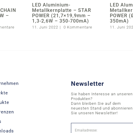
LED Aluminium-
LED Alum
– CHAIN
Metallkernplatte – STAR
Metallker
7W –
POWER (21,7×19,9mm –
POWER (
1,3-2,6W – 350-700mA)
350mA)
mentare
11. Juni 2022
|
0 Kommentare
11. Juni 20
Newsletter
rnehmen
ekte
Sie haben Interesse an unseren
Produkten?
ukte
Dann bleiben Sie auf dem
neuesten Stand und abonnieren
renzen
Sie unseren Newsletter!
s
nloads