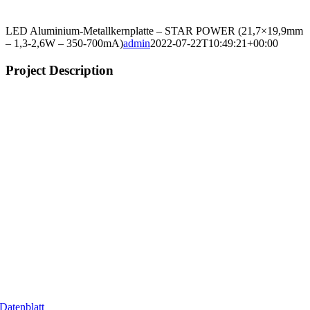
LED Aluminium-Metallkernplatte – STAR POWER (21,7×19,9mm
– 1,3-2,6W – 350-700mA)
admin
2022-07-22T10:49:21+00:00
Project Description
Datenblatt