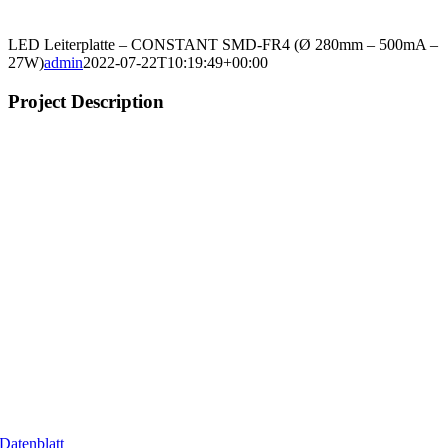
LED Leiterplatte – CONSTANT SMD-FR4 (Ø 280mm – 500mA –
27W)
admin
2022-07-22T10:19:49+00:00
Project Description
Datenblatt