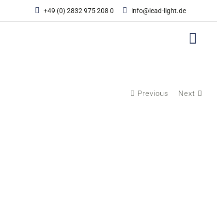
Zum
+49 (0) 2832 975 208 0
info@lead-light.de
Inhalt
springen
Previous
Next
View
Larger
Image