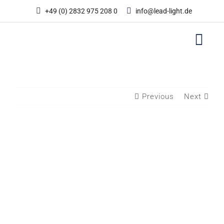
Zum
+49 (0) 2832 975 208 0
info@lead-light.de
Inhalt
springen
Previous
Next
View
Larger
Image