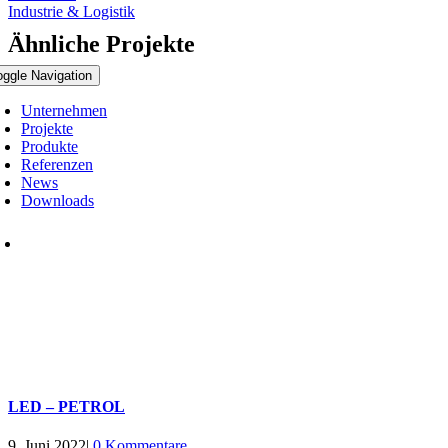
Industrie & Logistik
Ähnliche Projekte
oggle Navigation
Unternehmen
Projekte
Produkte
Referenzen
News
Downloads
LED – PETROL
9. Juni 2022
|
0 Kommentare