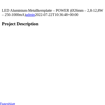
LED Aluminium-Metallkernplatte – POWER (Ø26mm – 2,8-12,8W
– 250-1000mA)
admin
2022-07-22T10:36:48+00:00
Project Description
Datenblatt