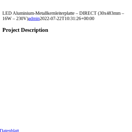
LED Aluminium-Metallkernleiterplatte – DIRECT (30x483mm –
16W – 230V)
admin
2022-07-22T10:31:26+00:00
Project Description
Datenblatt