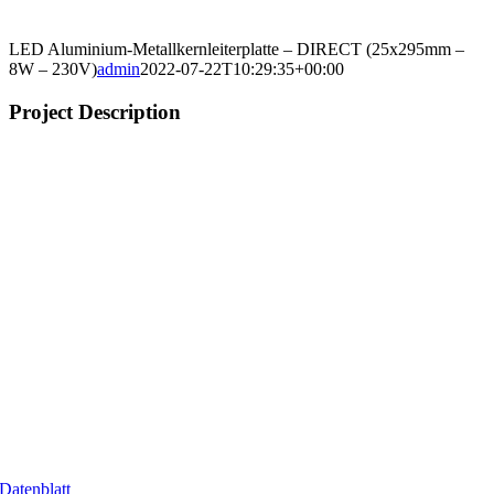
LED Aluminium-Metallkernleiterplatte – DIRECT (25x295mm –
8W – 230V)
admin
2022-07-22T10:29:35+00:00
Project Description
Datenblatt