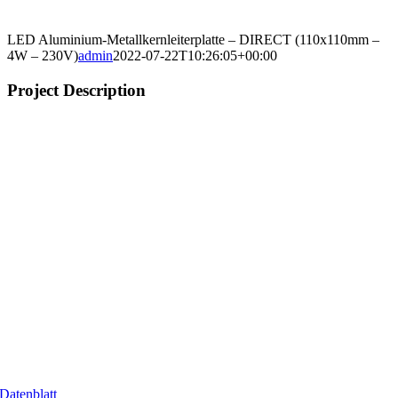
LED Aluminium-Metallkernleiterplatte – DIRECT (110x110mm –
4W – 230V)
admin
2022-07-22T10:26:05+00:00
Project Description
Datenblatt