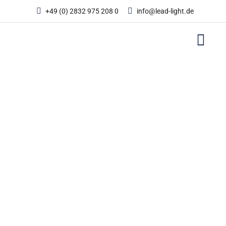
Zum
+49 (0) 2832 975 208 0
info@lead-light.de
Inhalt
springen