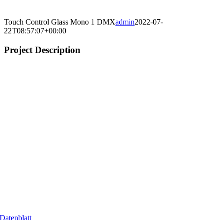
Touch Control Glass Mono 1 DMX
admin
2022-07-
22T08:57:07+00:00
Project Description
Datenblatt