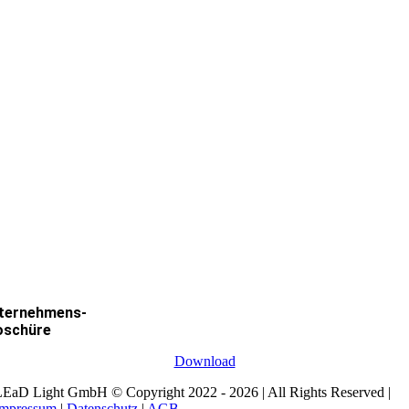
ternehmens-
oschüre
Download
EaD Light GmbH © Copyright 2022 - 2026 | All Rights Reserved |
Impressum
|
Datenschutz
|
AGB