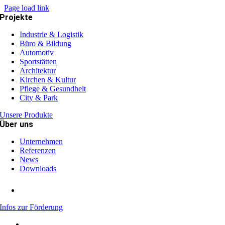
Page load link
Projekte
Industrie & Logistik
Büro & Bildung
Automotiv
Sportstätten
Architektur
Kirchen & Kultur
Pflege & Gesundheit
City & Park
Unsere Produkte
Über uns
Unternehmen
Referenzen
News
Downloads
Infos zur Förderung